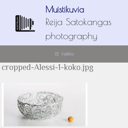
Siirry
Muistikuvia
sisältöön
Reija Satokangas
photography
Valikko
cropped-Alessi-1-koko.jpg