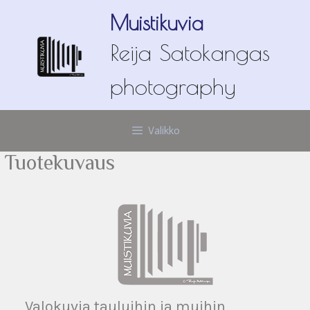
Siirry
Muistikuvia
sisältöön
Reija Satokangas
photography
Valikko
Tuotekuvaus
Valokuvia tauluihin ja muihin