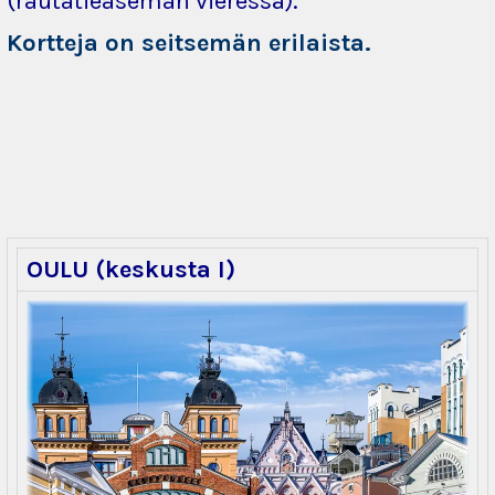
(rautatieaseman vieressä).
Kortteja on seitsemän erilaista.
OULU (keskusta I)