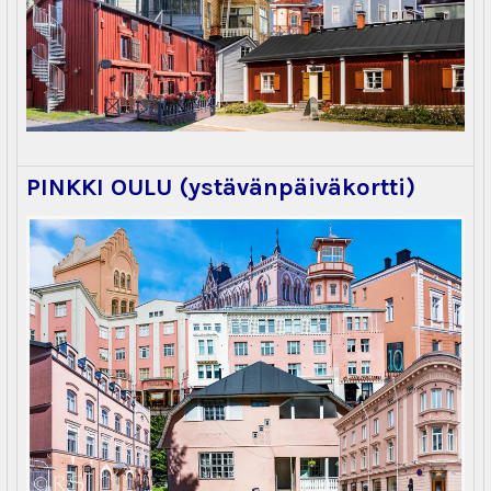
PINKKI OULU (ystävänpäiväkortti)