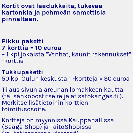
Kortit ovat laadukkaita, tukevaa
kartonkia ja pehmeän samettisia
pinnaltaan.
Pikku paketti
7 korttia = 10 euroa
– 1 kpl jokaista ”Vanhat, kaunit rakennukset”
-korttia
Tukkupaketti
50 kpl Oulun keskusta 1 -kortteja = 30 euroa
Tilaus sivun alareunan lomakkeen kautta
(tai sähköpostitse reija at satokangas.fi ).
Merkitse lisätietoihin korttien
toimitusosoite
.
Kortteja on myynnissä Kauppahallissa
(Saaga Shop) ja TaitoShopissa