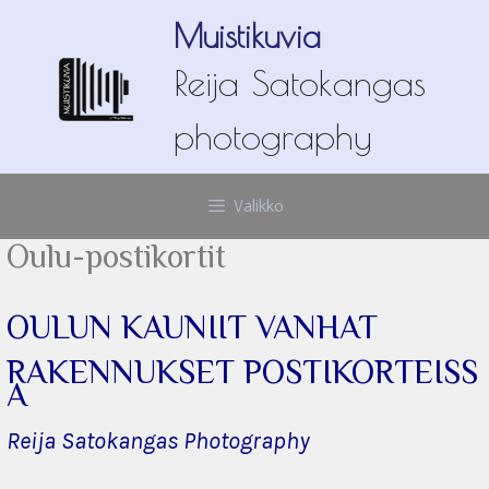
Siirry
Muistikuvia
sisältöön
Reija Satokangas
photography
Valikko
Oulu-postikortit
OULUN KAUNIIT
VANHAT
RAKENNUKSET
POSTIKORTEISS
A
Reija Satokangas Photography