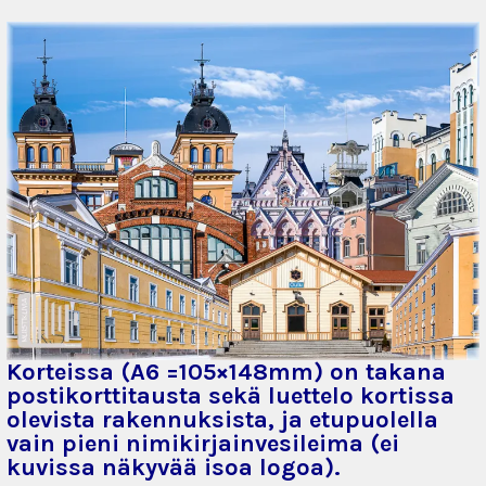
​Korteissa (A6 =105×148mm) on takana
postikorttitausta sekä luettelo kortissa
olevista rakennuksista,
ja etupuolella
vain pieni nimikirjainvesileima (ei
kuvissa näkyvää isoa logoa).