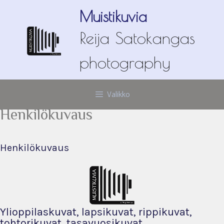
Siirry
Muistikuvia
sisältöön
Reija Satokangas
photography
Valikko
Henkilökuvaus
Henkilökuvaus
Ylioppilaskuvat, lapsikuvat, rippikuvat,
tohtorikuvat, tasavuosikuvat,