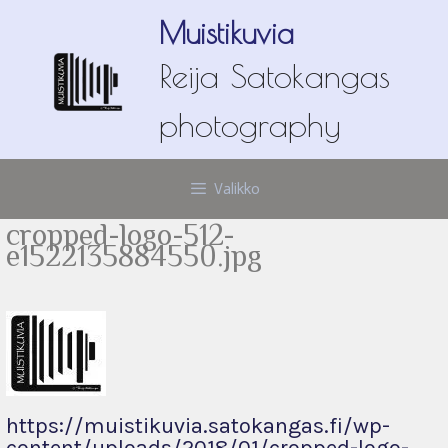
Siirry
Muistikuvia
sisältöön
Reija Satokangas
photography
Valikko
cropped-logo-512-
e1522135884550.jpg
https://muistikuvia.satokangas.fi/wp-