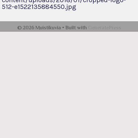
content/uploads/2018/01/cropped-logo-
512-e1522135884550.jpg
© 2026 Muistikuvia
• Built with
GeneratePress