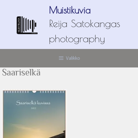
Siirry
Muistikuvia
sisältöön
Reija Satokangas
photography
Valikko
Saariselkä