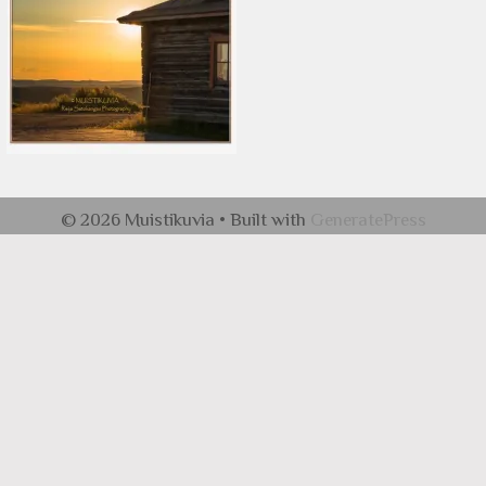
© 2026 Muistikuvia
• Built with
GeneratePress