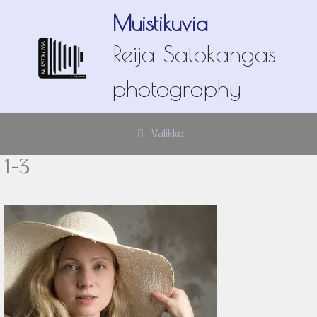
Siirry
Muistikuvia
sisältöön
Reija Satokangas
photography
Valikko
1-3