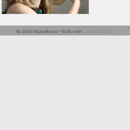
© 2026 Muistikuvia
• Built with
GeneratePress