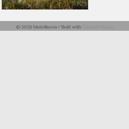
© 2026 Muistikuvia
• Built with
GeneratePress