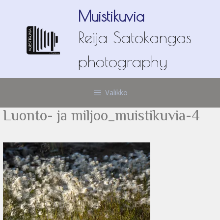
Siirry
Muistikuvia
sisältöön
Reija Satokangas
photography
Valikko
Luonto- ja miljoo_muistikuvia-4