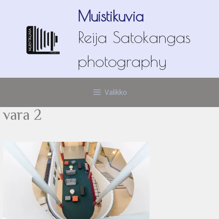
Siirry
Muistikuvia
sisältöön
Reija Satokangas
photography
Valikko
vara 2