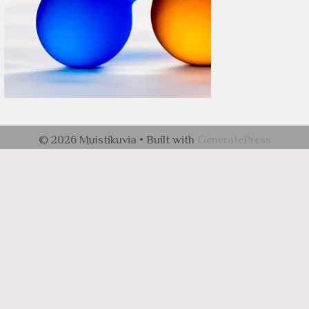
© 2026 Muistikuvia
• Built with
GeneratePress