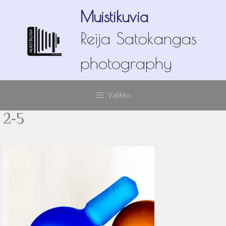
Siirry
Muistikuvia
sisältöön
Reija Satokangas
photography
Valikko
2-5