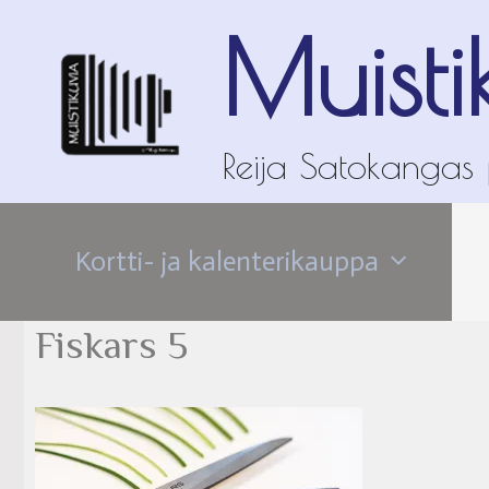
Siirry
Muisti
sisältöön
Reija Satokangas
Kortti- ja kalenterikauppa
Fiskars 5