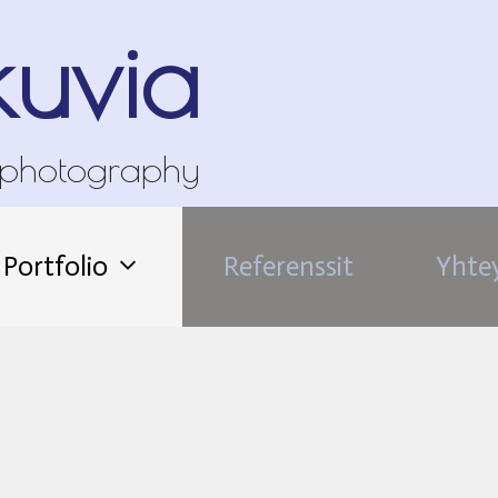
kuvia
 photography
Portfolio
Referenssit
Yhte