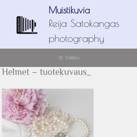
Siirry
Muistikuvia
sisältöön
Reija Satokangas
photography
Valikko
Helmet – tuotekuvaus_