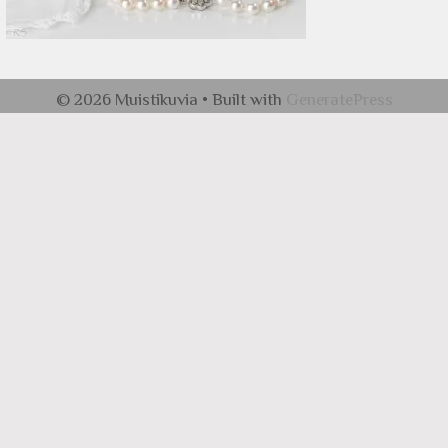
© 2026 Muistikuvia
• Built with
GeneratePress