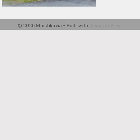
© 2026 Muistikuvia
• Built with
GeneratePress