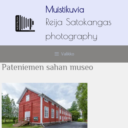
Siirry
Muistikuvia
sisältöön
Reija Satokangas
photography
Valikko
Pateniemen sahan museo